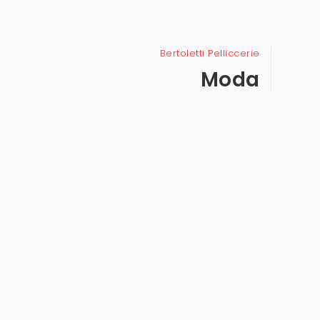
Bertoletti Pelliccerie
Pe
Moda
ll
ic
ce
ri