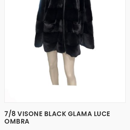
t
i
o
n
7/8 VISONE BLACK GLAMA LUCE
OMBRA