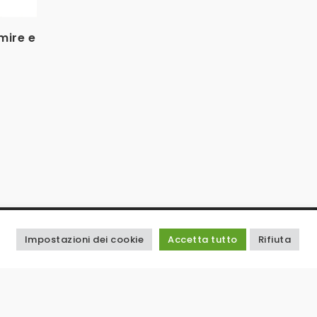
mire e
Bomber Cachemire e
Cappotto wease
Tecnico Reversibile
epilato
€
1.900
€
3.125
€
6.250
Impostazioni dei cookie
Accetta tutto
Rifiuta