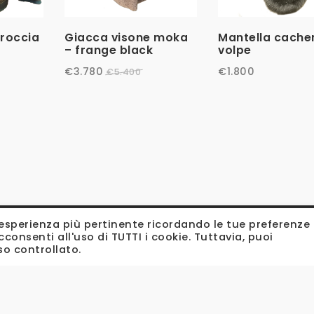
Giacca visone moka
Mantella cache
 roccia
– frange black
volpe
€
3.780
€
1.800
€
5.400
 l'esperienza più pertinente ricordando le tue preferenze
cconsenti all'uso di TUTTI i cookie. Tuttavia, puoi
so controllato.
2023 Bertoletti - All rights reserved.