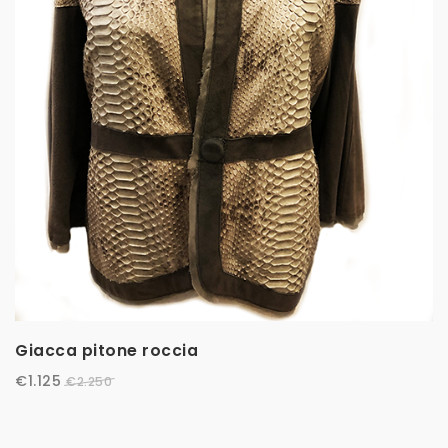
Giacca pitone roccia
€
1.125
€
2.250