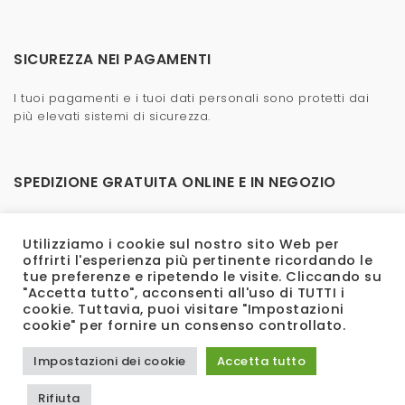
SICUREZZA NEI PAGAMENTI
I tuoi pagamenti e i tuoi dati personali sono protetti dai
più elevati sistemi di sicurezza.
SPEDIZIONE GRATUITA ONLINE E IN NEGOZIO
La spedizione è veloce e gratuita, anche in negozio.
Utilizziamo i cookie sul nostro sito Web per
offrirti l'esperienza più pertinente ricordando le
tue preferenze e ripetendo le visite. Cliccando su
"Accetta tutto", acconsenti all'uso di TUTTI i
cookie. Tuttavia, puoi visitare "Impostazioni
cookie" per fornire un consenso controllato.
Impostazioni dei cookie
Accetta tutto
Rifiuta
2023 Bertoletti - All rights reserved.