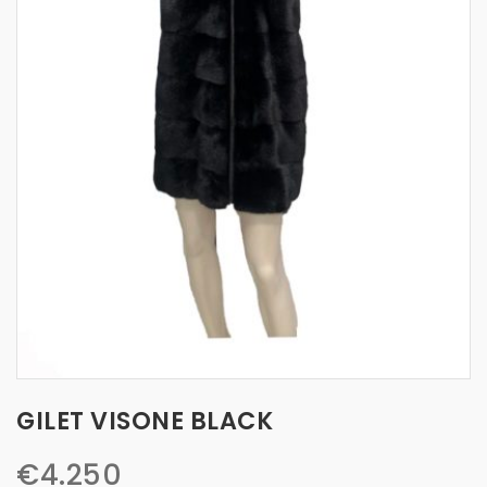
t
i
o
n
GILET VISONE BLACK
€
4.250