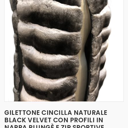
t
i
o
n
GILETTONE CINCILLA NATURALE
BLACK VELVET CON PROFILI IN
NAPPA PLUNGÈ E ZIP SPORTIVE