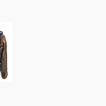
IN OFFERTA!
Scialle Camosci
Cappottino Nappa
Frange
Luna
€
1.050
€
1.400
€
2.000