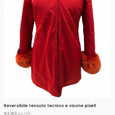
t
i
o
n
Reversibile tessuto tecnico e visone pixell
€
2.160
€
2.700